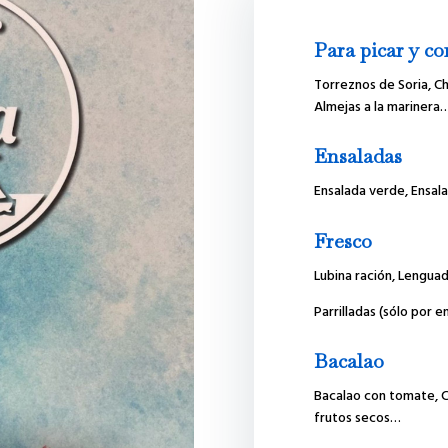
Para picar y c
Torreznos de Soria, Ch
Almejas a la marinera
Ensaladas
Ensalada verde, Ensalad
Fresco
Lubina ración, Lenguad
Parrilladas (sólo por e
Bacalao
Bacalao con tomate, C
frutos secos…